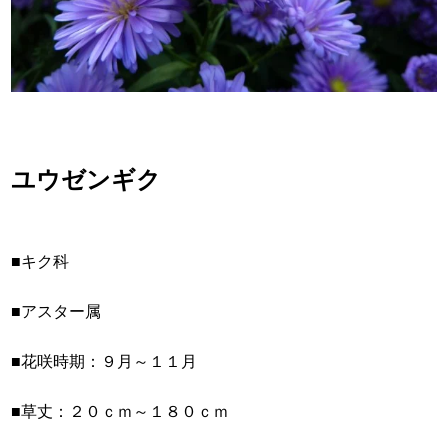
ユウゼンギク
■キク科
■アスター属
■花咲時期：９月～１１月
■草丈：２０ｃｍ～１８０ｃｍ