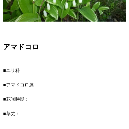
アマドコロ
■ユリ科
■アマドコロ属
■花咲時期：
■草丈：