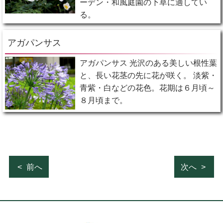
ーデン・和風庭園の下草に適してい
る。
アガパンサス
アガパンサス 光沢のある美しい根性葉
と、長い花茎の先に花が咲く。 淡紫・
青紫・白などの花色。花期は６月頃～
８月頃まで。
前へ
次へ