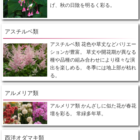
げ、秋の日陰を明るく彩る。
アスチルベ類
アスチルベ類 花色や草丈などバリエー
ションが豊富。 草丈や開花期が異なる
種や品種の組み合わせにより様々な演
出を楽しめる。 冬季には地上部が枯れ
る。
アルメリア類
アルメリア類 かんざしに似た花が春花
壇を彩る。 常緑多年草。
西洋オダマキ類