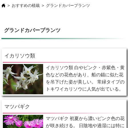
おすすめの植栽
グランドカバープランツ
グランドカバープランツ
イカリソウ類
イカリソウ類 白やピンク・赤紫色・黄
色などの花色があり、船の錨に似た花
を吊下げた姿が美しい。 常緑タイプの
トキワイカリソウに人気が出ている。
マツバギク
マツバギク 初夏から濃いピンク色の花
が咲き続ける。 日陰地や過湿には特に