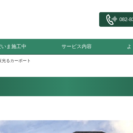
082-8
だいま施工中
サービス内容
よ
夜光るカーポート