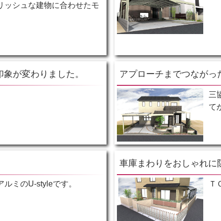
リッシュな建物に合わせたモ
。
印象が変わりました。
アプローチまでつながっ
三
て
車庫まわりをおしゃれに
ミのU-styleです。
Ｔ