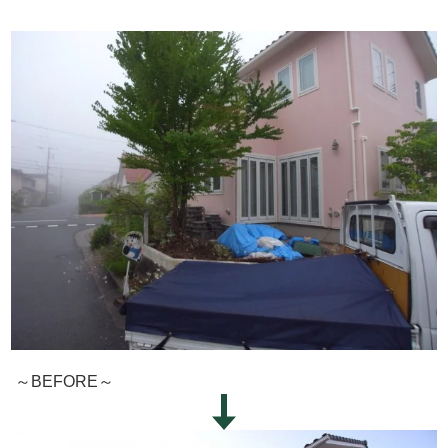
～BEFORE～