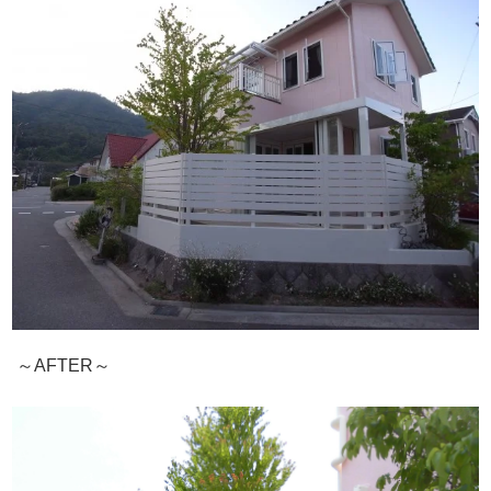
～AFTER～