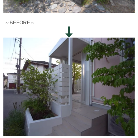
～BEFORE～