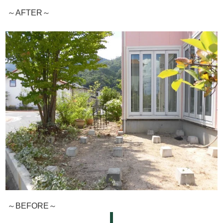
～AFTER～
～BEFORE～