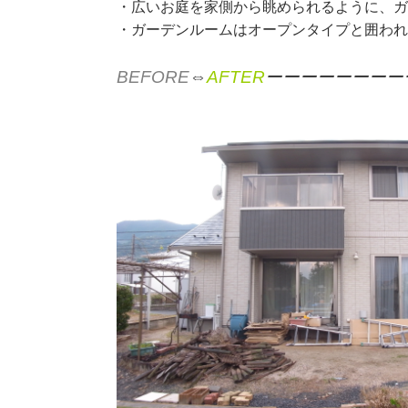
・広いお庭を家側から眺められるように、
・ガーデンルームはオープンタイプと囲わ
BEFORE
⇔
AFTER
ーーーーーーーー