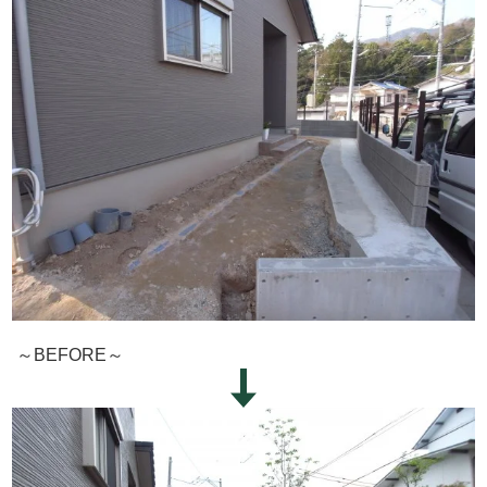
～BEFORE～