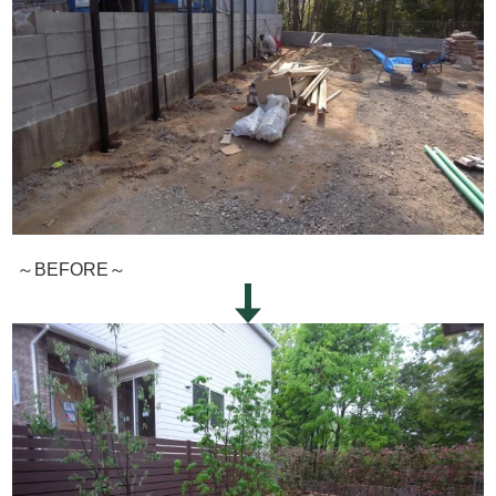
～BEFORE～