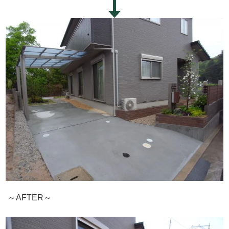
～AFTER～