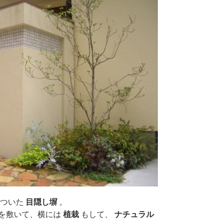
ついた
目隠し塀
。
を敷いて、横には
植栽
もして、
ナチュラル