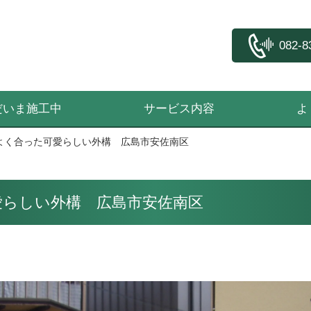
082-8
だいま施工中
サービス内容
よ
よく合った可愛らしい外構 広島市安佐南区
愛らしい外構 広島市安佐南区