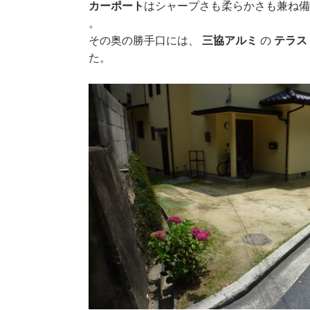
カーポート
はシャープさも柔らかさも兼ね
。
その奥の勝手口には、
三協アルミ
の
テラ
た。