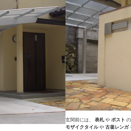
玄関前には、
表札
や
ポスト
の
モザイクタイル
や
古釜レンガ