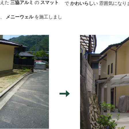
備えた
三協アル
ミ
の
スマット
で
かわいらし
い 雰囲気になり
ス
、
メニーウェル
を施工しまし