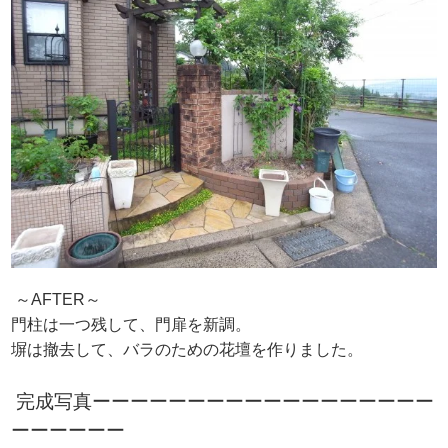
～AFTER～
門柱は一つ残して、門扉を新調。
塀は撤去して、バラのための花壇を作りました。
完成写真ーーーーーーーーーーーーーーーーーー
ーーーーーー