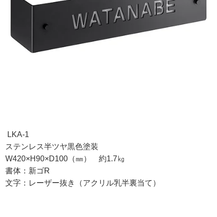
LKA-1
ステンレス半ツヤ黒色塗装
W420×H90×D100（㎜） 約1.7㎏
書体：新ゴR
文字：レーザー抜き（アクリル乳半裏当て）