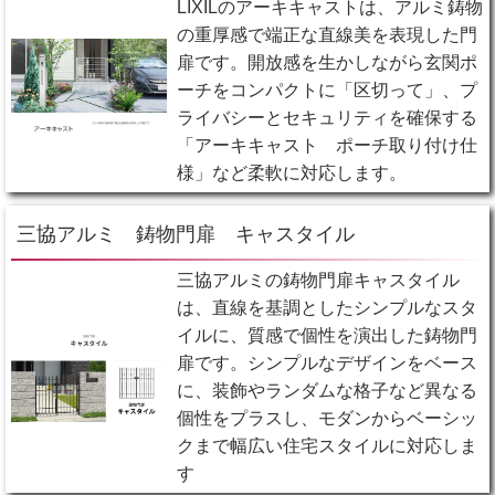
LIXILのアーキキャストは、アルミ鋳物
の重厚感で端正な直線美を表現した門
扉です。開放感を生かしながら玄関ポ
ーチをコンパクトに「区切って」、プ
ライバシーとセキュリティを確保する
「アーキキャスト ポーチ取り付け仕
様」など柔軟に対応します。
三協アルミ 鋳物門扉 キャスタイル
三協アルミの鋳物門扉キャスタイル
は、直線を基調としたシンプルなスタ
イルに、質感で個性を演出した鋳物門
扉です。シンプルなデザインをベース
に、装飾やランダムな格子など異なる
個性をプラスし、モダンからベーシッ
クまで幅広い住宅スタイルに対応しま
す