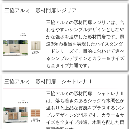
三協アルミ 形材門扉レジリア
三協アルミの形材門扉レジリアは、合
わせやすいシンプルデザインとしなや
かな強さを追求した形材門扉です。風
速36m/s相当を実現したハイスタンダ
ードシリーズで、目的に合わせて選べ
るシンプルデザインとカラー＆サイズ
も全タイプ共通です。
三協アルミ 形材門扉 シャトレナⅡ
三協アルミの形材門扉 シャトレナⅡ
は、落ち着きのあるシックな木調色が
温もりと上品な質感をプラスするシン
プルデザインの門扉です。カラー＆サ
イズも全タイプ共通。木調を配した両