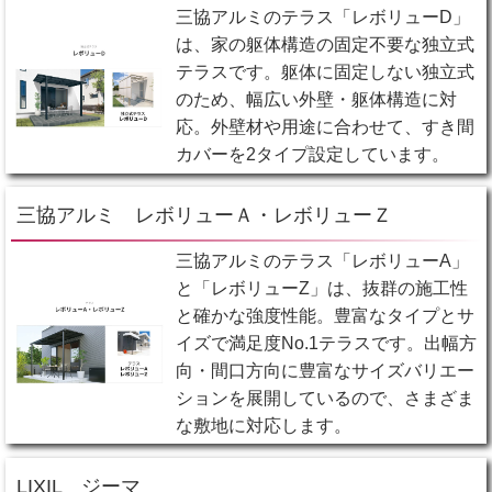
三協アルミのテラス「レボリューD」
は、家の躯体構造の固定不要な独立式
テラスです。躯体に固定しない独立式
のため、幅広い外壁・躯体構造に対
応。外壁材や用途に合わせて、すき間
カバーを2タイプ設定しています。
三協アルミ レボリューＡ・レボリューＺ
三協アルミのテラス「レボリューA」
と「レボリューZ」は、抜群の施工性
と確かな強度性能。豊富なタイプとサ
イズで満足度No.1テラスです。出幅方
向・間口方向に豊富なサイズバリエー
ションを展開しているので、さまざま
な敷地に対応します。
LIXIL ジーマ