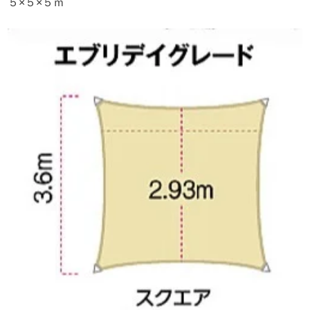
５×５×５ｍ