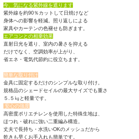
今、気になる紫外線を遮ります
紫外線を約90％カットして日焼けなど
身体への影響を軽減。照り返しによる
家具やカーテンの色褪せも防ぎます。
エアコンとの相乗効果
直射日光を遮り、室内の暑さを抑える
だけでなく、空調効率が上がり、
省エネ・電気代節約に役立ちます。
簡単な取り付け
金具に固定するだけのシンプルな取り付け。
規格品のシェードセイルの最大サイズでも重さ
５.５㎏と軽量です。
安心の強度
高密度ポリエチレンを使用した特殊生地は、
ほつれ・破れに強い二重編み構造。
丈夫で長持ち・水洗いOKのメッシュだから
乾きも早くお手入れも簡単です。