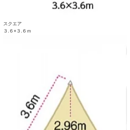
スクエア
３.６×３.６ｍ