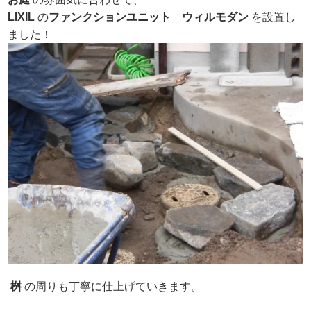
LIXIL
の
ファンクションユニット
ウィルモダン
を設置し
ました！
桝
の周りも丁寧に仕上げていきます。