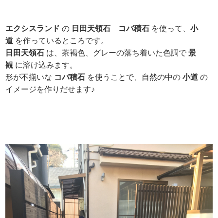
エクシスランド
の
日田天領石
コバ積石
を使って、
小
道
を作っているところです。
日田天領石
は、茶褐色、グレーの落ち着いた色調で
景
観
に溶け込みます。
形が不揃いな
コバ積石
を使うことで、自然の中の
小道
の
イメージを作りだせます♪