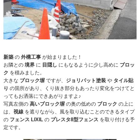
新築
の
外構工事
が始まりました！
お隣との
境界
に
目隠し
にもなるように少し高めに
ブロッ
ク
を積みました。
大きな
ブロック塀
ですが、
ジョリパット塗装
や
タイル貼
り
の箇所があり、くり抜き部分もあったり変化をつけてと
ってもお洒落にできあがりますよ♪
写真左側の
高いブロック塀
の奥の低めの
ブロック
の上に
は、
視線
を遮りながら、風を取り込むことのできるタイプ
の
フ
ェンス
LIXIL
の
プレスタ8型フェンス
を取り付ける予
定です。