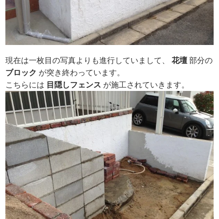
現在は一枚目の写真よりも進行していまして、
花壇
部分の
ブロック
が突き終わっています。
こちらには
目隠しフェンス
が施工されていきます。