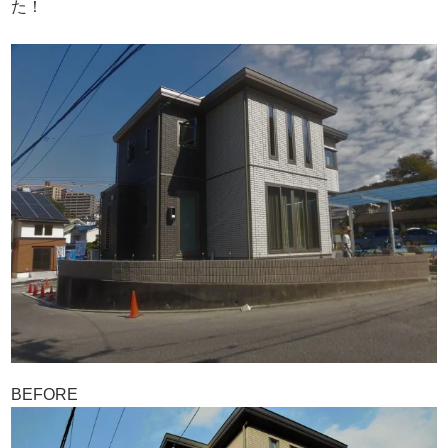
た！
BEFORE