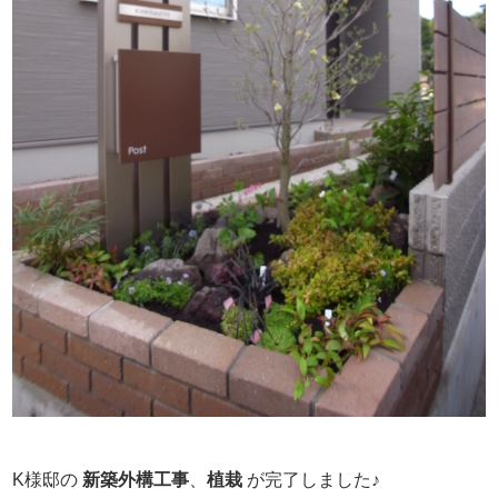
K様邸の
新築外構工事
、
植栽
が完了しました♪