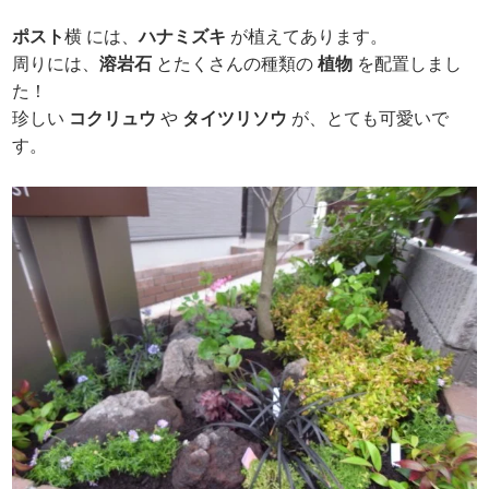
ポスト
横 には、
ハナミズキ
が植えてあります。
周りには、
溶岩石
とたくさんの種類の
植物
を配置しまし
た！
珍しい
コクリュウ
や
タイツリソウ
が、とても可愛いで
す。