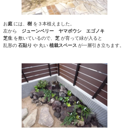
お
庭
には、
樹
を３本植えました。
左から
ジューンベリー
ヤマボウシ
エゴノキ
芝生
を敷いているので、
芝
が育って緑が入ると
乱形の
石貼り
や 丸い
植栽スペース
が一層引き立ちます。