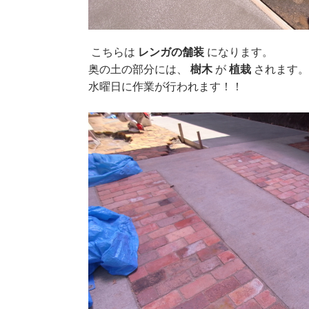
こちらは
レンガの舗装
になります。
奥の土の部分には、
樹木
が
植栽
されます
水曜日に作業が行われます！！