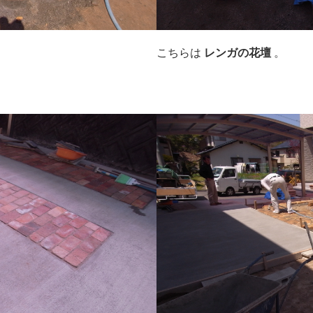
こちらは
レンガの花壇
。
。