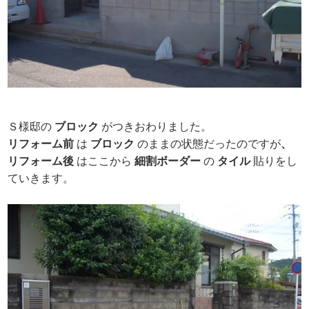
Ｓ様邸の
ブロック
がつきおわりました。
リフォーム
前
は
ブロック
のままの状態だったのですが
、
リフォーム
後
はここから
細割ボーダー
の
タイル
貼りをし
ていきます。