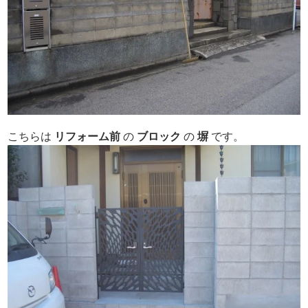
こちらは
リフォーム
前
の
ブロック
の
塀
です。