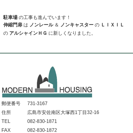
駐車場
の工事も進んでいます！
伸縮門扉
は
ノンレール
＆
ノンキャスター
の
ＬＩＸＩＬ
の
アル
シャインＨＧ
に新しくなりました。
郵便番号
731-3167
住所
広島市安佐南区大塚西1丁目32-16
TEL
082-830-1871
FAX
082-830-1872