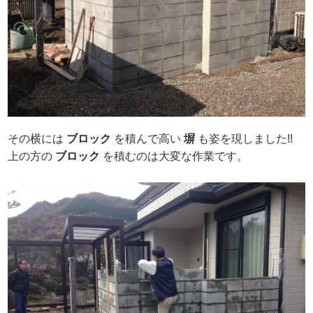
その横には
ブロック
を積んで高い
塀
も姿を現しました!!
上の方の
ブロック
を積むのは大変な作業です。