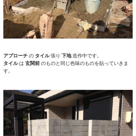
アプローチ
の
タイル
張り
下地
造作中です。
タイル
は
玄関前
のものと同じ色味のものを貼っていきま
す。