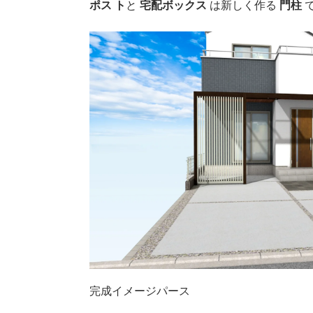
ポス ト
と
宅配ボックス
は新しく作る
門柱
完成イメージパース