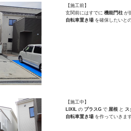
【施工前】
玄関前にはすでに
機能門柱
が
自転車置き場
を確保したいと
【施工中】
LIXIL
の
プラスG
で
屋根
と
ス
自転車置き場
を作っていきま