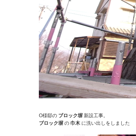
O様邸の
ブロック塀
新設工事。
ブロック塀
の
巾木
に洗い出しをしました