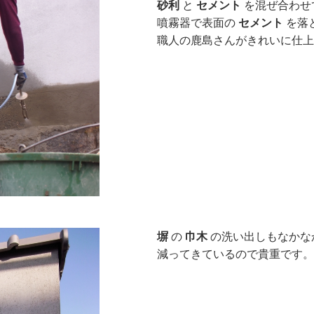
砂利
と
セメント
を混ぜ合わせ
噴霧器で表面の
セメント
を落
職人の鹿島さんがきれいに仕上
塀
の
巾木
の洗い出しもなかな
減ってきているので貴重です。