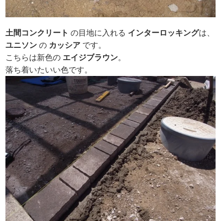
土間コンクリート
の目地に入れる
インターロッキング
は、
ユニソン
の
カッシア
です。
こちらは新色の
エイジブラウン
。
落ち着いたいい色です。