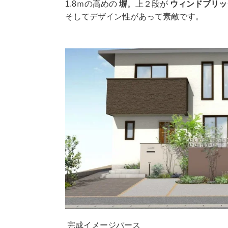
1.8ｍの高めの
塀
。上２段が
ウィンドブリ
そしてデザイン性があって素敵です。
完成イメージパース