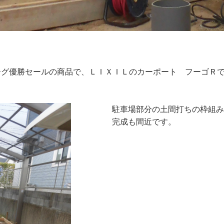
ーグ優勝セールの商品で、ＬＩＸＩＬのカーポート フーゴＲ
駐車場部分の土間打ちの枠組み
完成も間近です。