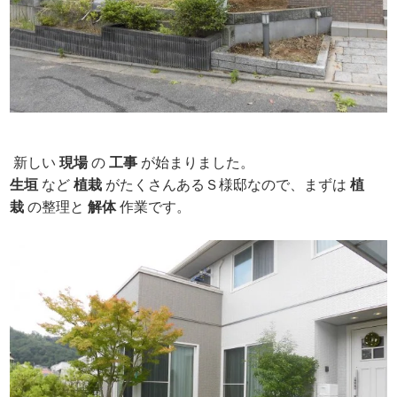
新しい
現場
の
工事
が始まりました。
生垣
など
植栽
がたくさんあるＳ様邸なので、まずは
植
栽
の整理と
解体
作業です。