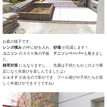
お庭の様子です。
レンガ積み
の中に砂を入れ、
砂場
が完成します！
ユニソン
の３００角の平板
テニソンペーパー
も敷きまし
た。
雑草対策
にもなりますし、、先週は子供たちがこの上で裸
足になり水遊びを楽しんでましたよ♪
シェイド
があるので影ができ プール遊びや子供たちが楽
しく外遊びができそうですね♪