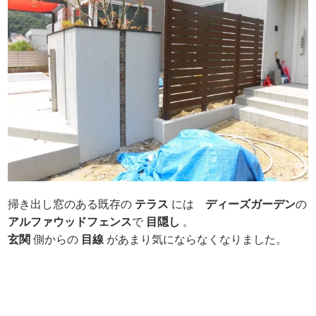
掃き出し窓のある既存の
テラス
には
ディーズガーデン
の
アルファウッドフェンス
で
目隠し
。
玄関
側からの
目線
があまり気にならなくなりました。