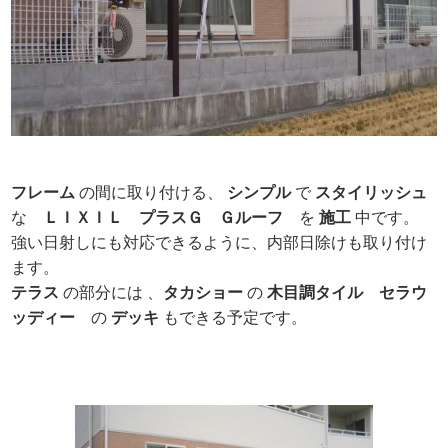
フレーム
の間に取り付ける、
シンプル
で
スタイリッシュ
な
ＬＩＸＩＬ
プラスＧ
Ｇルーフ
を
施工
中です。
強い日射しにも対応できるように、内部日除けも取り付け
ます。
テラス
の部分には 、
タカショー
の
木目調タイル
セラウ
ッディー
の
デッキ
もできる予定です。