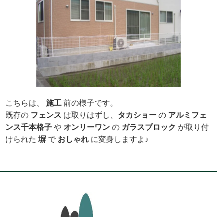
こちらは、
施工
前の様子です。
既存の
フェンス
は取りはずし、
タカショー
の
アルミフェ
ンス
千本格子
や
オンリーワン
の
ガラスブロック
が取り付
けられた
塀
で
おしゃれ
に変身しますよ♪