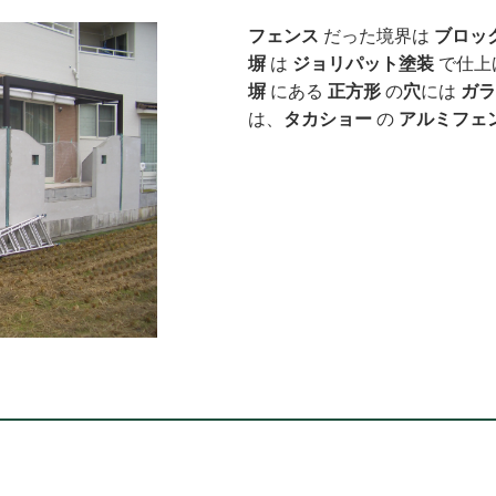
フェンス
だった境界は
ブロッ
塀
は
ジョリパット塗装
で仕上
塀
にある
正方形
の
穴
には
ガラ
は、
タカショー
の
アルミフェ