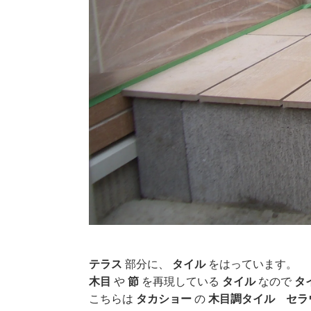
テラス
部分に、
タイル
をはっています。
木目
や
節
を再現している
タイル
なので
タ
こちらは
タカショー
の
木目調タイル
セラ