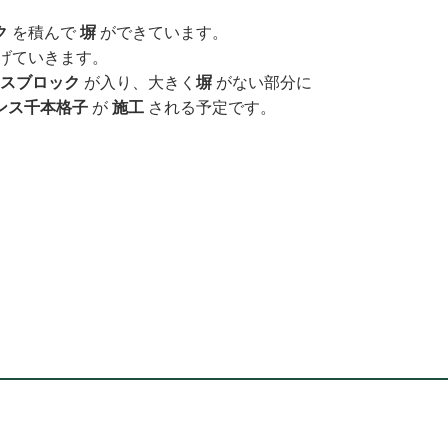
ク
を積んで
塀
ができています。
げていきます。
スブロック
が入り、大きく
塀
がない部分に
ンス千本格子
が
施工
される予定です。