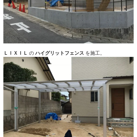
ＬＩＸＩＬ
の
ハイグリットフェンス
を施工。