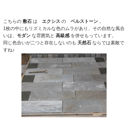
こちらの
敷石
は
エクシス
の
ベルストーン
。
1枚の中にもリズミカルな色のムラがあり、その自然な風合
いは、
モダン
な雰囲気と
高級感
を併せもっています。
同じ色合いが二つと存在しないのも
天然石
ならでは素敵で
すね♪