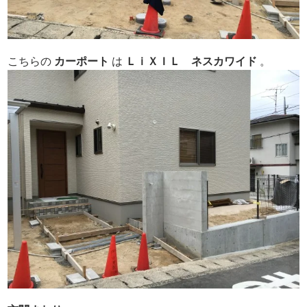
こちらの
カーポート
は
ＬｉＸＩＬ
ネスカ
ワイド
。