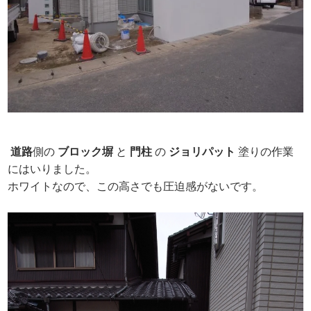
道路
側の
ブロック塀
と
門柱
の
ジョリパット
塗りの作業
にはいりました。
ホワイトなので、この高さでも圧迫感がないです。