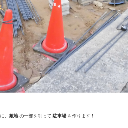
めに、
敷地
の一部を削って
駐車場
を作ります！