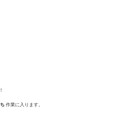
！
打ち
作業に入ります。