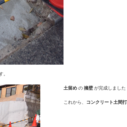
す。
土留め
の
擁壁
が完成しました
これから、
コンクリート土間