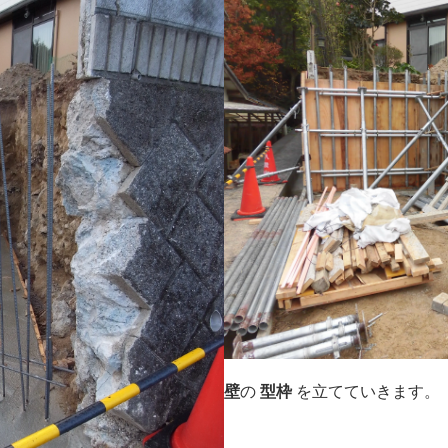
壁
の
型枠
を立てていきます。