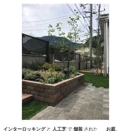
インターロッキング
と
人工芝
で
舗装
された
お庭
。