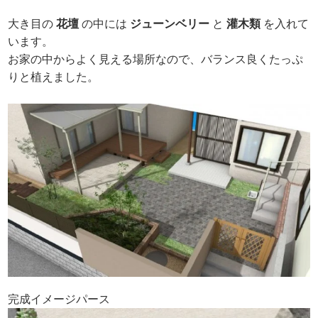
大き目の
花壇
の中には
ジューンベリー
と
灌木類
を入れて
います。
お家の中からよく見える場所なので、バランス良くたっぷ
りと植えました。
完成イメージパース