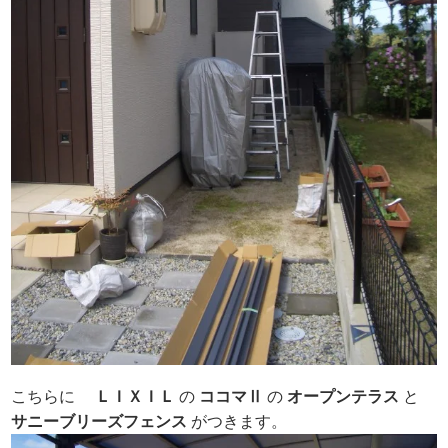
こちらに
ＬＩＸＩＬ
の
ココマⅡ
の
オープンテラス
と
サニー
ブリーズフェンス
がつきます。