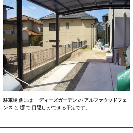
駐車場
側には
ディーズガーデン
の
アルファウッドフェ
ン
ス
と
塀
で
目隠し
ができる予定です。