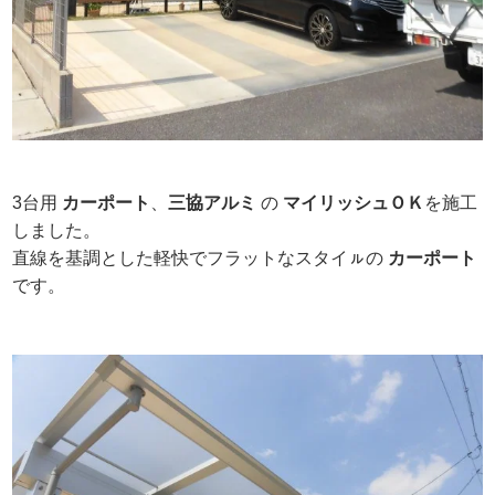
3台用
カーポート
、
三協アルミ
の
マイリッシュＯＫ
を施工
しました。
直線を基調とした軽快でフラットなスタイㇽの
カーポート
です。