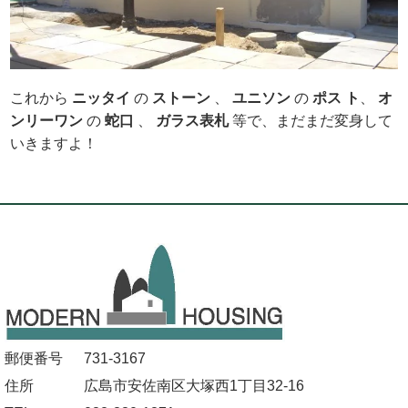
これから
ニッタイ
の
ストーン
、
ユニソン
の
ポス ト
、
オ
ンリ
ーワン
の
蛇口
、
ガラス表札
等で、まだまだ変身して
いきますよ！
郵便番号
731-3167
住所
広島市安佐南区大塚西1丁目32-16