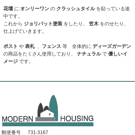
花壇
に
オンリーワン
の
クラッシュタイル
を貼っている途
中です。
これから
ジョリパット塗装
をしたり、
笠木
をのせたり、
仕上げていきます。
ポスト
や
表札
、
フェンス
等 全体的に
ディーズガーデン
の商品をたくさん使用しており、
ナチュラル
で
優しいイ
メー
ジ
です。
郵便番号
731-3167