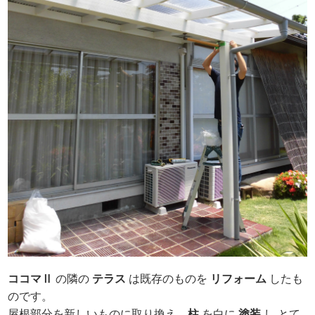
ココマⅡ
の隣の
テラス
は既存のものを
リ
フォーム
したも
のです。
屋根部分を新しいものに取り換え、
柱
を白に
塗装
し とて