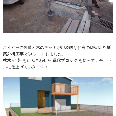
ネイビーの外壁と木のデッキが印象的なお家のM様邸の
新
築外構工事
がスタートしました。
枕木
や
芝
を組み合わせた
緑化ブロック
を使ってナチュラ
ルに仕上げていきます！