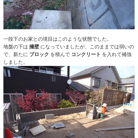
一段下のお家との境目はこのような状態でした。
地盤の下は
擁壁
になっていましたが、このままでは弱いの
で、新たに
ブロック
を積んで
コンクリート
を入れて補強
しました。