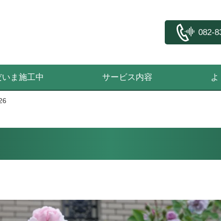
082-8
だいま施工中
サービス内容
よ
26